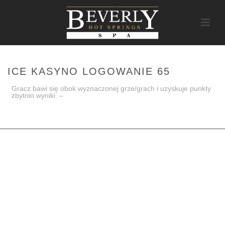
ICE KASYNO LOGOWANIE 65
Gracz bawi się obok wyznaczonej grze/grach i uzyskuje punkty
zbytnio wyniki. –
HOME
/