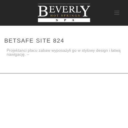
BETSAFE SITE 824
Projektanci placu zabaw wyposażyli go w stylowy design i łatwą
nawigację. –
HOME
/