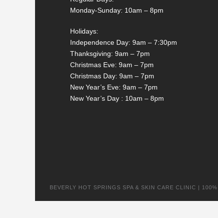
Monday-Sunday: 10am – 8pm
Holidays:
Independence Day: 9am – 7:30pm
Thanksgiving: 9am – 7pm
Christmas Eve: 9am – 7pm
Christmas Day: 9am – 7pm
New Year’s Eve: 9am – 7pm
New Year’s Day : 10am – 8pm
BEVERLY HOT SPRINGS SPA & SKIN CARE CLINIC | 100% na