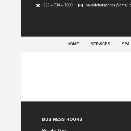
323 – 734 – 7000
beverlyhotsprings@gmail
888STARZ BETTING 589
Najczęściej ustawia się ją na bazie o sprecyzowany
HOME
SERVICES
SPA
BUSINESS HOURS
Regular Days: